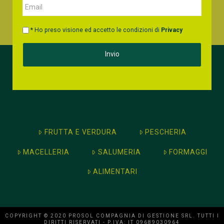
* Ho preso visione ed accetto le condizioni di
Privacy
FRUTTA E VERDURA
PESCHERIA
MACELLERIA
SALUMERIA
FORMAGGI
ALIMENTARI
COPYRIGHT © 2020 PROSOL COMPAGNIA DI GESTIONE SRL. TUTTI I
DIRITTI RISERVATI - P.IVA: IT 09689030964