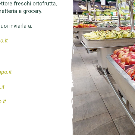
ttore freschi ortofrutta,
etteria e grocery.
oi inviarla a:
o.it
po.it
it
.it