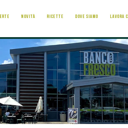
erte
Novità
Ricette
Dove Siamo
Lavora c