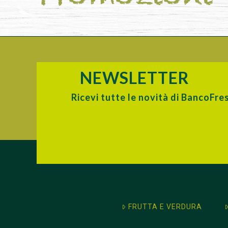
NEWSLETTER
Ricevi tutte le novità di BancoFre
FRUTTA E VERDURA