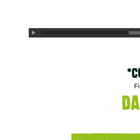
*c
Fi
Da