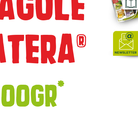
AGOLE
TERA®
*
00GR