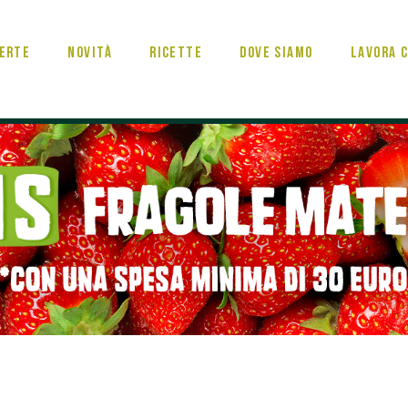
erte
Novità
Ricette
Dove Siamo
Lavora c