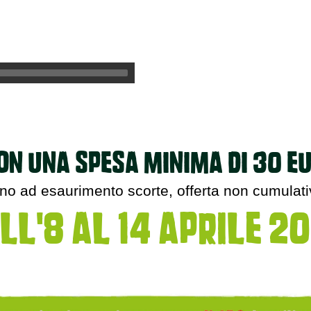
on una spesa minima di 30 e
no ad esaurimento scorte, offerta non cumulat
ll'8 al 14 aprile 2