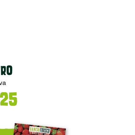
uro
iva
025