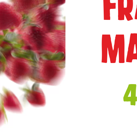
FR
MA
4