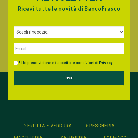
Ricevi tutte le novità di BancoFresco
* Ho preso visione ed accetto le condizioni di
Privacy
FRUTTA E VERDURA
PESCHERIA
MACELLERIA
SALUMERIA
FORMAGGI