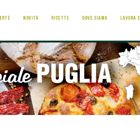
erte
Novità
Ricette
Dove Siamo
Lavora c