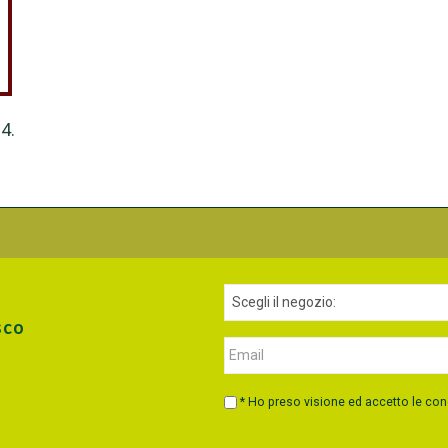
4.
sco
* Ho preso visione ed accetto le con