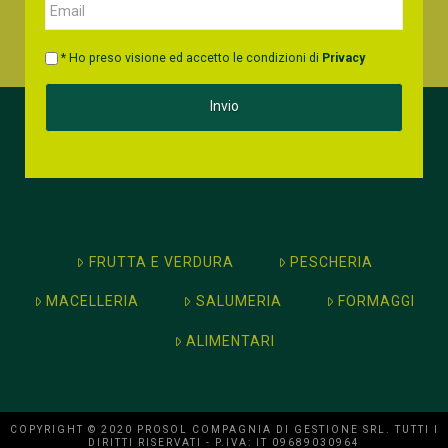
* Ho preso visione ed accetto le condizioni di
Privacy
FRUTTA E VERDURA
PESCHERIA
MACELLERIA
SALUMERIA
FORMAGGI
ALIMENTARI
COPYRIGHT © 2020 PROSOL COMPAGNIA DI GESTIONE SRL. TUTTI I
DIRITTI RISERVATI - P.IVA: IT 09689030964