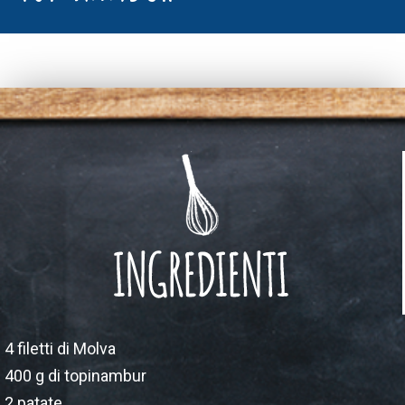
4 filetti di Molva
400 g di topinambur
2 patate