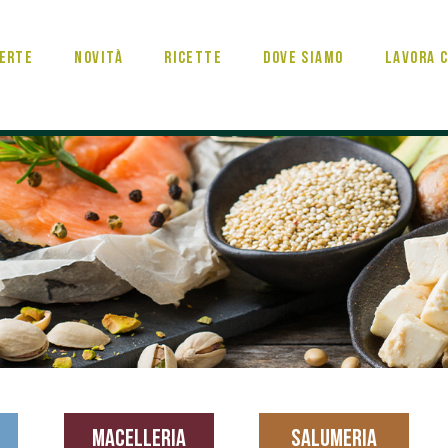
erte
Novità
Ricette
Dove Siamo
Lavora c
MACELLERIA
SALUMERIA