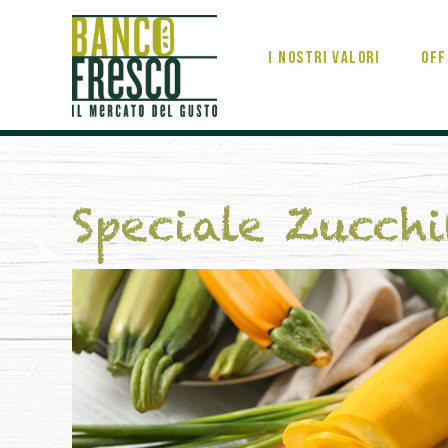
I nostri valori
Off
Speciale Zucch