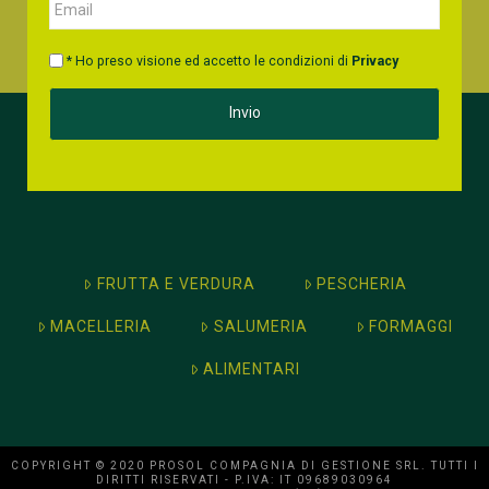
* Ho preso visione ed accetto le condizioni di
Privacy
FRUTTA E VERDURA
PESCHERIA
MACELLERIA
SALUMERIA
FORMAGGI
ALIMENTARI
COPYRIGHT © 2020 PROSOL COMPAGNIA DI GESTIONE SRL. TUTTI I
DIRITTI RISERVATI - P.IVA: IT 09689030964