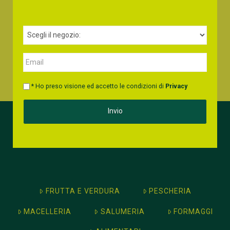
* Ho preso visione ed accetto le condizioni di
Privacy
FRUTTA E VERDURA
PESCHERIA
MACELLERIA
SALUMERIA
FORMAGGI