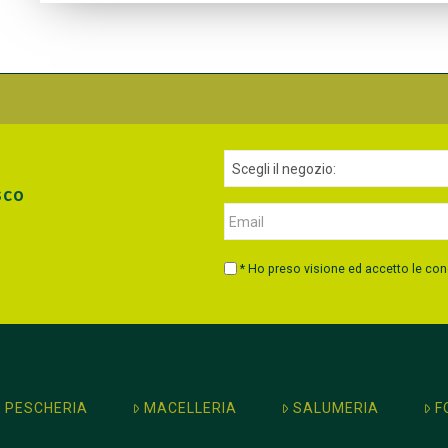
sco
* Ho preso visione ed accetto le con
PESCHERIA
MACELLERIA
SALUMERIA
F