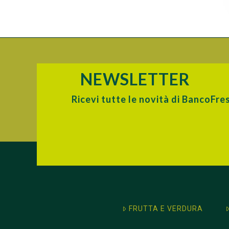
NEWSLETTER
Ricevi tutte le novità di BancoFre
FRUTTA E VERDURA