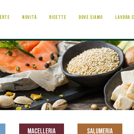
erte
Novità
Ricette
Dove Siamo
Lavora c
MACELLERIA
SALUMERIA