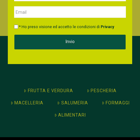
* Ho preso visione ed accetto le condizioni di
Privacy
FRUTTA E VERDURA
PESCHERIA
MACELLERIA
SALUMERIA
FORMAGGI
ALIMENTARI